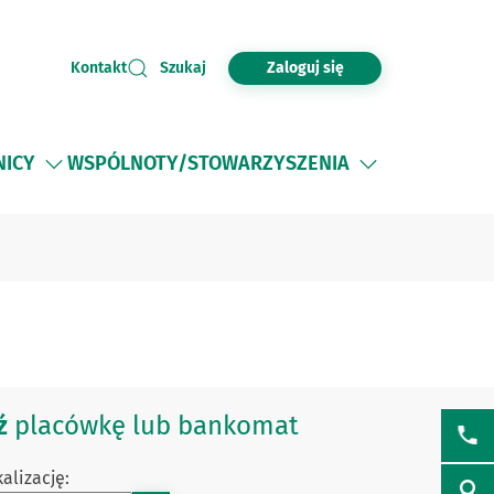
Zaloguj się
Kontakt
Szukaj
NICY
WSPÓLNOTY/STOWARZYSZENIA
ź
placówkę lub bankomat
alizację: