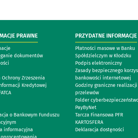
RMACJE PRAWNE
PRZYDATNE INFORMACJE
acje
Płatności masowe w Banku
eganie dokumentów
Spółdzielczym w Kłodzku
ości
Podpis elektroniczny
Zasady bezpiecznego korzys
 Ochrony Zrzeszenia
bankowości internetowej
Informacji Kredytowej
Godziny graniczne realizacji
FATCA
przelewów
Folder cyberbezpieczeństw
PayByNet
acja o Bankowym Funduszu
Tarcza Finansowa PFR
ncyjnym
KARTOSFERA
ka informacyjna
Deklaracja dostęności
 oprocentowania