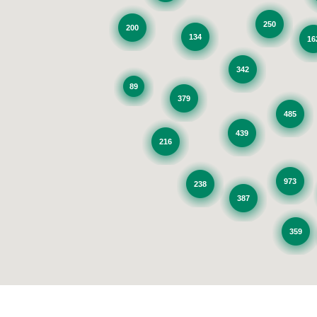
250
200
134
16
342
89
379
485
439
216
973
238
387
359