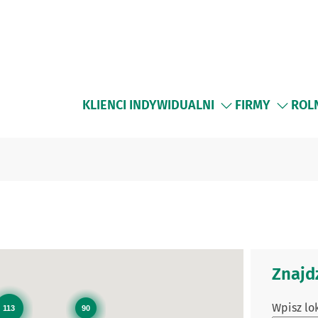
KLIENCI INDYWIDUALNI
FIRMY
ROL
Znajd
Wpisz lok
113
90