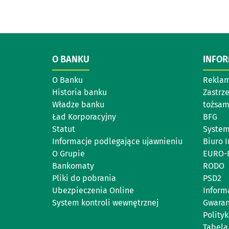
O BANKU
INFO
O Banku
Reklam
Historia banku
Zastrz
Władze banku
tożsam
Ład Korporacyjny
BFG
Statut
System
Informacje podlegające ujawnieniu
Biuro 
O Grupie
EURO-
Bankomaty
RODO
Pliki do pobrania
PSD2
Ubezpieczenia Online
Inform
System kontroli wewnętrznej
Gwara
Polity
Tabela