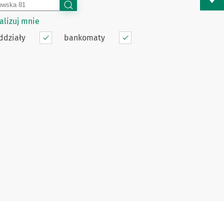
alizuj mnie
ddziały
bankomaty