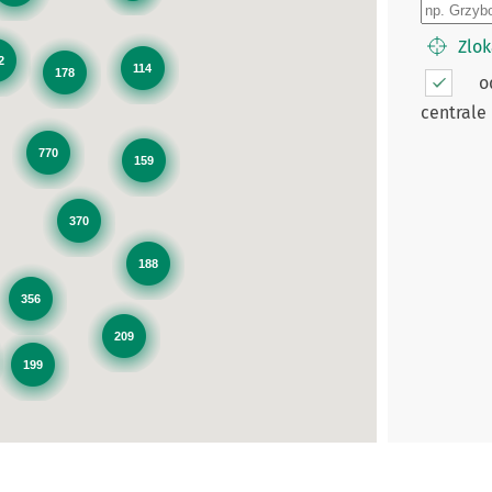
Zlok
2
114
178
o
centrale
770
159
370
188
356
209
199