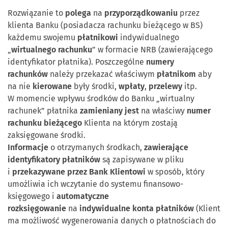
Rozwiązanie to
polega
na
przyporządkowaniu
przez
klienta Banku (posiadacza rachunku bieżącego w BS)
każdemu swojemu
płatnikowi
indywidualnego
„
wirtualnego rachunku
” w formacie NRB (zawierającego
identyfikator płatnika). Poszczególne
numery
rachunków
należy przekazać właściwym
płatnikom
aby
na nie
kierowane
były środki,
wpłaty
,
przelewy
itp.
W momencie wpływu środków do Banku „wirtualny
rachunek” płatnika
zamieniany jest
na właściwy
numer
rachunku bieżącego
Klienta na którym zostają
zaksięgowane środki.
Informacje
o otrzymanych środkach,
zawierające
identyfikatory płatników
są zapisywane w pliku
i
przekazywane przez Bank Klientowi
w sposób, który
umożliwia ich wczytanie do systemu finansowo-
księgowego i
automatyczne
rozksięgowanie
na
indywidualne konta płatników
(Klient
ma możliwość wygenerowania danych o płatnościach do