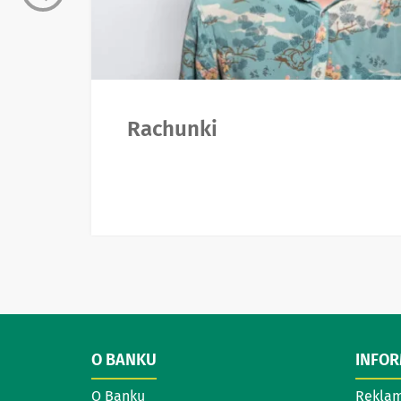
Rachunki
O BANKU
INFO
O Banku
Reklam