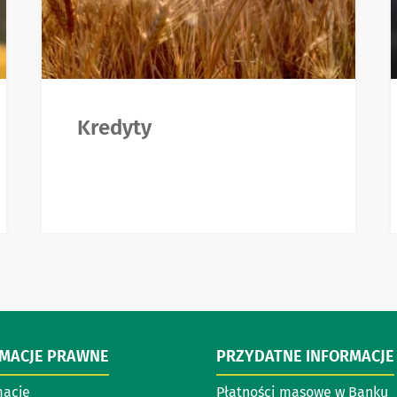
Kredyty
RMACJE PRAWNE
PRZYDATNE INFORMACJE
acje
Płatności masowe w Banku