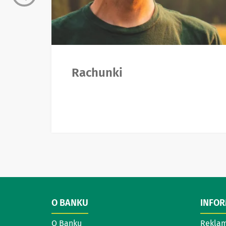
Rachunki
O BANKU
INFO
O Banku
Reklam