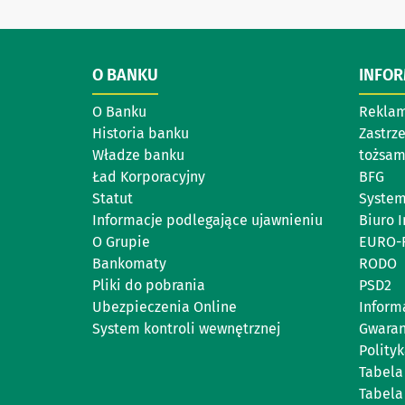
O BANKU
INFO
O Banku
Reklam
Historia banku
Zastrz
Władze banku
tożsam
Ład Korporacyjny
BFG
Statut
System
Informacje podlegające ujawnieniu
Biuro 
O Grupie
EURO-
Bankomaty
RODO
Pliki do pobrania
PSD2
Ubezpieczenia Online
Inform
System kontroli wewnętrznej
Gwara
Polity
Tabela
Tabela 