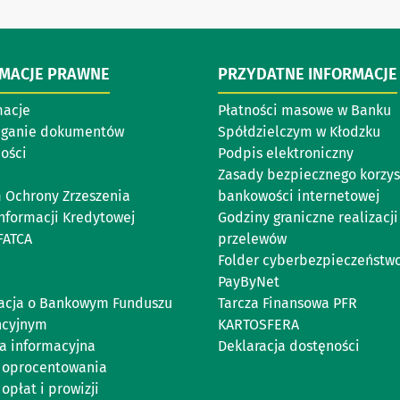
RMACJE PRAWNE
PRZYDATNE INFORMACJE
acje
Płatności masowe w Banku
eganie dokumentów
Spółdzielczym w Kłodzku
ości
Podpis elektroniczny
Zasady bezpiecznego korzys
 Ochrony Zrzeszenia
bankowości internetowej
Informacji Kredytowej
Godziny graniczne realizacji
FATCA
przelewów
Folder cyberbezpieczeństw
PayByNet
acja o Bankowym Funduszu
Tarcza Finansowa PFR
ncyjnym
KARTOSFERA
ka informacyjna
Deklaracja dostęności
 oprocentowania
opłat i prowizji