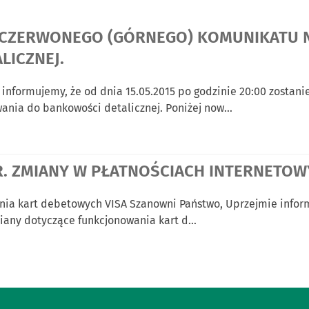
 CZERWONEGO (GÓRNEGO) KOMUNIKATU 
LICZNEJ.
 informujemy, że od dnia 15.05.2015 po godzinie 20:00 zostan
wania do bankowości detalicznej. Poniżej now…
R. ZMIANY W PŁATNOŚCIACH INTERNETOWY
nia kart debetowych VISA Szanowni Państwo, Uprzejmie inform
miany dotyczące funkcjonowania kart d…