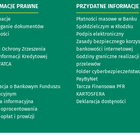
RMACJE PRAWNE
PRZYDATNE INFORMACJE
acje
Płatności masowe w Banku
eganie dokumentów
Spółdzielczym w Kłodzku
ości
Podpis elektroniczny
Zasady bezpiecznego korzys
 Ochrony Zrzeszenia
bankowości internetowej
Informacji Kredytowej
Godziny graniczne realizacji
FATCA
przelewów
Folder cyberbezpieczeństw
PayByNet
acja o Bankowym Funduszu
Tarcza Finansowa PFR
ncyjnym
KARTOSFERA
ka informacyjna
Deklaracja dostęności
 oprocentowania
opłat i prowizji