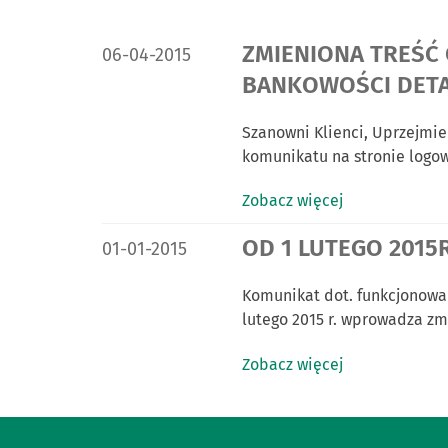
DATA PUBLIKACJI:
ZMIENIONA TREŚĆ
06-04-2015
BANKOWOŚCI DETA
Szanowni Klienci, Uprzejmie
komunikatu na stronie logo
Zobacz więcej
DATA PUBLIKACJI:
OD 1 LUTEGO 2015
01-01-2015
Komunikat dot. funkcjonowa
lutego 2015 r. wprowadza z
Zobacz więcej