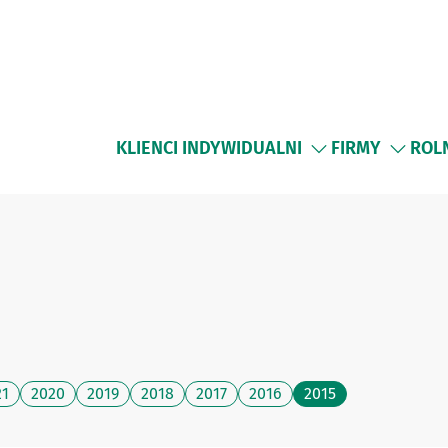
KLIENCI INDYWIDUALNI
FIRMY
ROL
21
2020
2019
2018
2017
2016
2015