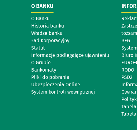
O BANKU
INFO
O Banku
Reklam
Historia banku
Zastrz
Władze banku
tożsam
Ład Korporacyjny
BFG
Statut
System
Informacje podlegające ujawnieniu
Biuro 
O Grupie
EURO-
Bankomaty
RODO
Pliki do pobrania
PSD2
Ubezpieczenia Online
Inform
System kontroli wewnętrznej
Gwara
Polity
Tabela
Tabela 